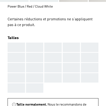
Power Blue / Red / Cloud White
Certaines réductions et promotions ne s'appliquent
pas à ce produit.
Tailles
AAA
AAA
AAA
AAA
AAA
AAA
AAA
AAA
AAA
AAA
AAA
AAA
AAA
AAA
AAA
AAA
AAA
AAA
AAA
AAA
AAA
AAA
Taille normalement.
Nous te recommandons de