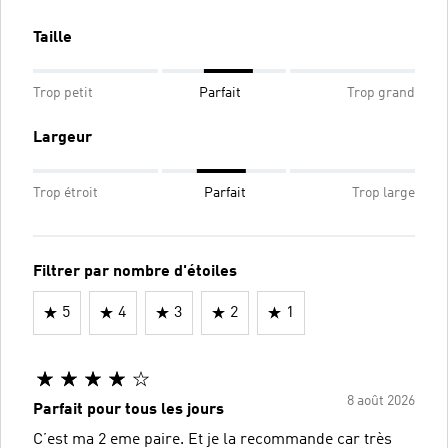
Taille
Trop petit
Parfait
Trop grand
Largeur
Trop étroit
Parfait
Trop large
Filtrer par nombre d'étoiles
5
4
3
2
1
8 août 2026
Parfait pour tous les jours
C’est ma 2 eme paire. Et je la recommande car très