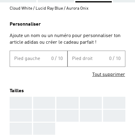
Cloud White / Lucid Ray Blue / Aurora Onix
Personnaliser
Ajoute un nom ou un numéro pour personnaliser ton
article adidas ou créer le cadeau parfait !
Pied gauche
0 / 10
Pied droit
0 / 10
Tout supprimer
Tailles
AAA
AAA
AAA
AAA
AAA
AAA
AAA
AAA
AAA
AAA
AAA
AAA