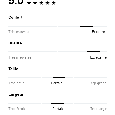
5.0
Confort
Très mauvais
Excellent
Qualité
Très mauvaise
Excellente
Taille
Trop petit
Parfait
Trop grand
Largeur
Trop étroit
Parfait
Trop large