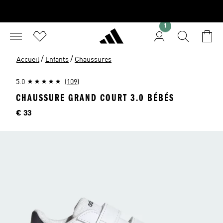
1
/
/
Accueil
Enfants
Chaussures
5.0
(109)
CHAUSSURE GRAND COURT 3.0 BÉBÉS
Price
€ 33