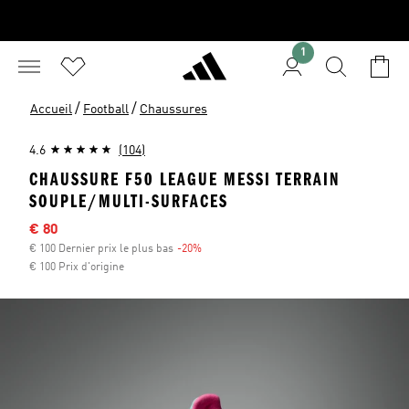
1
/
/
Accueil
Football
Chaussures
4.6
(104)
CHAUSSURE F50 LEAGUE MESSI TERRAIN
SOUPLE/MULTI-SURFACES
Sale price
€ 80
€ 100 Dernier prix le plus bas
-20%
Discount
€ 100 Prix d'origine