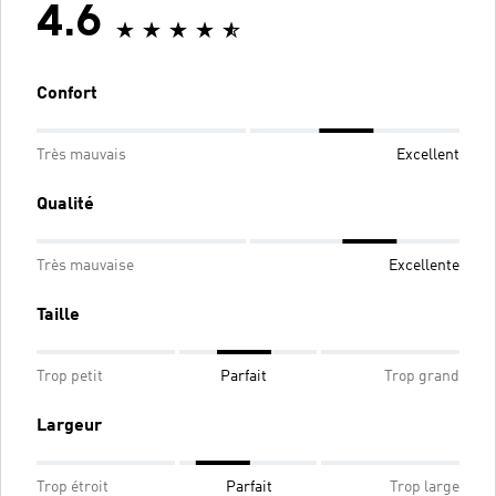
4.6
Confort
Très mauvais
Excellent
Qualité
Très mauvaise
Excellente
Taille
Trop petit
Parfait
Trop grand
Largeur
Trop étroit
Parfait
Trop large