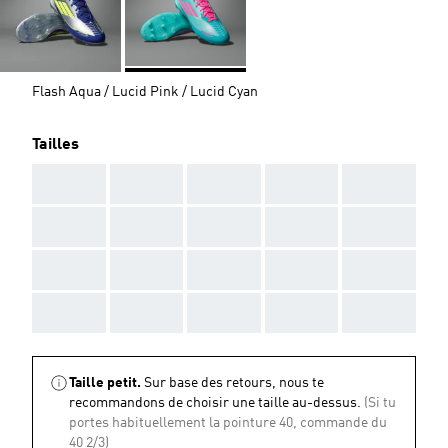
Flash Aqua / Lucid Pink / Lucid Cyan
Tailles
AAA
AAA
AAA
AAA
AAA
AAA
AAA
AAA
AAA
AAA
AAA
AAA
AAA
AAA
AAA
AAA
AAA
AAA
AAA
AAA
Taille petit.
Sur base des retours, nous te
recommandons de choisir une taille au-dessus.
(Si tu
portes habituellement la pointure 40, commande du
40 2/3)