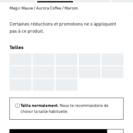
Magic Mauve / Aurora Coffee / Maroon
Certaines réductions et promotions ne s'appliquent
pas à ce produit.
Tailles
AAA
AAA
AAA
AAA
AAA
AAA
AAA
AAA
AAA
AAA
AAA
AAA
AAA
Taille normalement.
Nous te recommandons de
choisir ta taille habituelle.