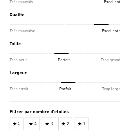
Très mauvais
Excellent
Qualité
Très mauvaise
Excellente
Taille
Trop petit
Parfait
Trop grand
Largeur
Trop étroit
Parfait
Trop large
Filtrer par nombre d'étoiles
5
4
3
2
1