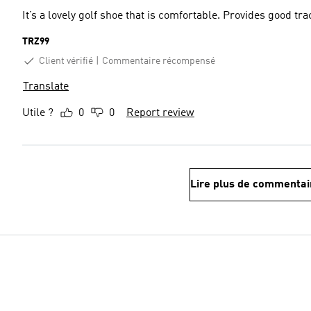
It’s a lovely golf shoe that is comfortable. Provides good tr
TRZ99
Client vérifié
Commentaire récompensé
Translate
Utile ?
0
0
Report review
Lire plus de commentai