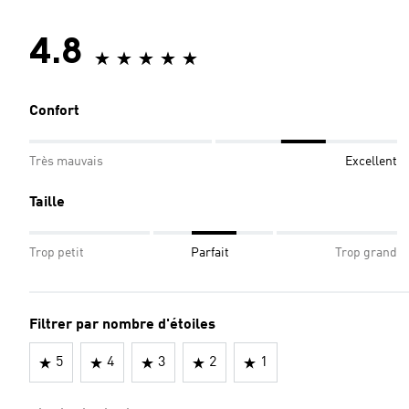
4.8
Confort
Très mauvais
Excellent
Taille
Trop petit
Parfait
Trop grand
Filtrer par nombre d'étoiles
5
4
3
2
1