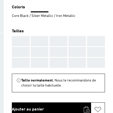
Coloris
Core Black / Silver Metallic / Iron Metallic
Tailles
AAA
AAA
AAA
AAA
AAA
AAA
AAA
AAA
AAA
AAA
AAA
AAA
AAA
AAA
AAA
Taille normalement.
Nous te recommandons de
choisir ta taille habituelle.
Ajouter au panier