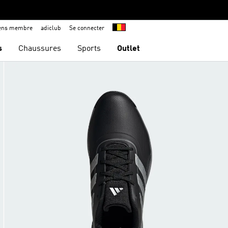
iens membre
adiclub
Se connecter
s
Chaussures
Sports
Outlet