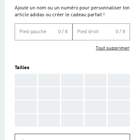
Ajoute un nom ou un numéro pour personnaliser ton
article adidas ou créer le cadeau parfait !
Pied gauche
0 / 8
Pied droit
0 / 8
Tout supprimer
Tailles
AAA
AAA
AAA
AAA
AAA
AAA
AAA
AAA
AAA
AAA
AAA
AAA
AAA
AAA
AAA
AAA
AAA
AAA
AAA
AAA