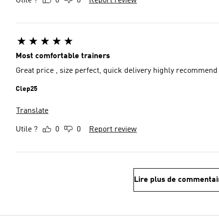
Utile ?
0
0
Report review
Most comfortable trainers
Great price , size perfect, quick delivery highly recommend
Clep25
Translate
Utile ?
0
0
Report review
Lire plus de commentai