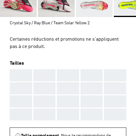
Crystal Sky / Ray Blue / Team Solar Yellow 2
Certaines réductions et promotions ne s'appliquent
pas à ce produit.
Tailles
AAA
AAA
AAA
AAA
AAA
AAA
AAA
AAA
AAA
AAA
AAA
AAA
AAA
AAA
AAA
AAA
AAA
AAA
AAA
AAA
Taille normalement.
Nous te recommandons de