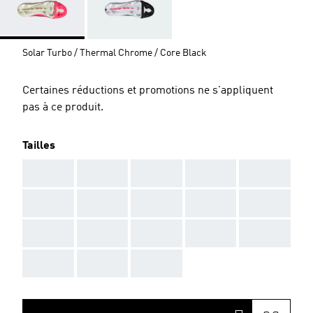
Solar Turbo / Thermal Chrome / Core Black
Certaines réductions et promotions ne s'appliquent
pas à ce produit.
Tailles
AAA
AAA
AAA
AAA
AAA
AAA
AAA
AAA
AAA
AAA
AAA
AAA
AAA
AAA
AAA
AAA
AAA
AAA