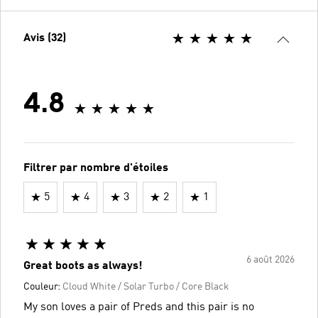
Avis (32)
4.8
Filtrer par nombre d'étoiles
5
4
3
2
1
6 août 2026
Great boots as always!
Couleur:
Cloud White / Solar Turbo / Core Black
My son loves a pair of Preds and this pair is no