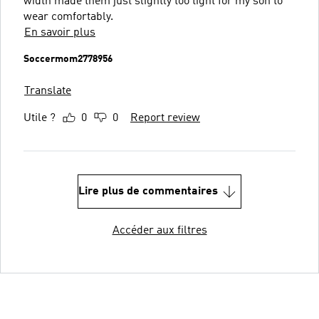
width made them just slightly too tight for my son to
wear comfortably.
En savoir plus
Soccermom2778956
Translate
Utile ?
0
0
Report review
Lire plus de commentaires
Accéder aux filtres