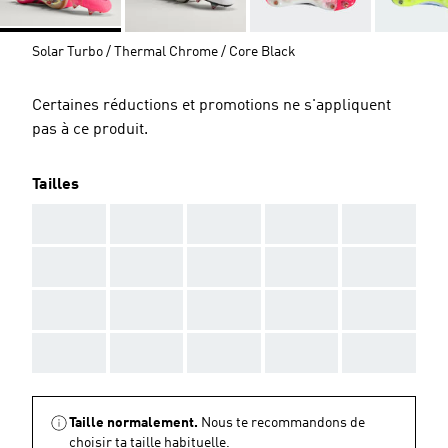
Solar Turbo / Thermal Chrome / Core Black
Certaines réductions et promotions ne s'appliquent
pas à ce produit.
Tailles
AAA
AAA
AAA
AAA
AAA
AAA
AAA
AAA
AAA
AAA
AAA
AAA
AAA
AAA
AAA
AAA
AAA
AAA
AAA
AAA
Taille normalement.
Nous te recommandons de
choisir ta taille habituelle.