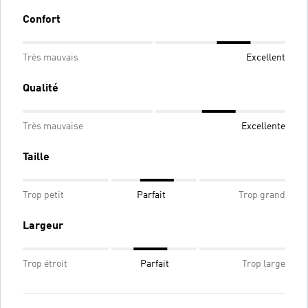
Confort
Très mauvais
Excellent
Qualité
Très mauvaise
Excellente
Taille
Trop petit
Parfait
Trop grand
Largeur
Trop étroit
Parfait
Trop large