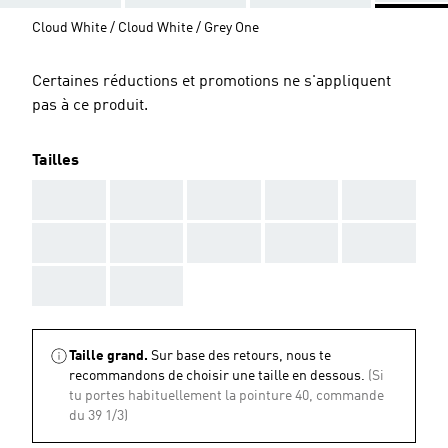
Cloud White / Cloud White / Grey One
Certaines réductions et promotions ne s'appliquent
pas à ce produit.
Tailles
AAA
AAA
AAA
AAA
AAA
AAA
AAA
AAA
AAA
AAA
AAA
AAA
Taille grand.
Sur base des retours, nous te
recommandons de choisir une taille en dessous.
(Si
tu portes habituellement la pointure 40, commande
du 39 1/3)