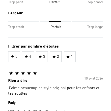
Trop petit
Parfait
Trop grand
Largeur
Trop étroit
Parfait
Trop large
Filtrer par nombre d'étoiles
5
4
3
2
1
10 avril 2026
Rien à dire
J’aime beaucoup ce style original pour les enfants et
les adultes !
Fady