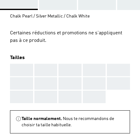
Chalk Pearl / Silver Metallic / Chalk White
Certaines réductions et promotions ne s'appliquent
pas à ce produit.
Tailles
AAA
AAA
AAA
AAA
AAA
AAA
AAA
AAA
AAA
AAA
AAA
AAA
AAA
AAA
Taille normalement.
Nous te recommandons de
choisir ta taille habituelle.