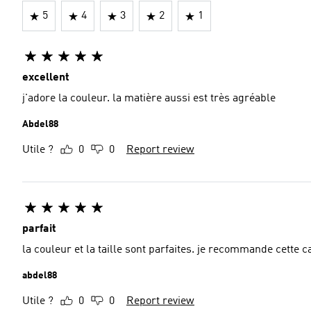
5
4
3
2
1
excellent
j'adore la couleur. la matière aussi est très agréable
Abdel88
Utile ?
0
0
Report review
parfait
la couleur et la taille sont parfaites. je recommande cette 
abdel88
Utile ?
0
0
Report review