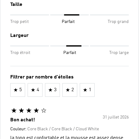
Taille
Trop petit
Parfait
Trop grand
Largeur
Trop étroit
Parfait
Trop large
Filtrer par nombre d'étoiles
5
4
3
2
1
31 juillet 2026
Bon achat!
Couleur:
Core Black / Core Black / Cloud White
la tong est confortable et la mousse est assez dense