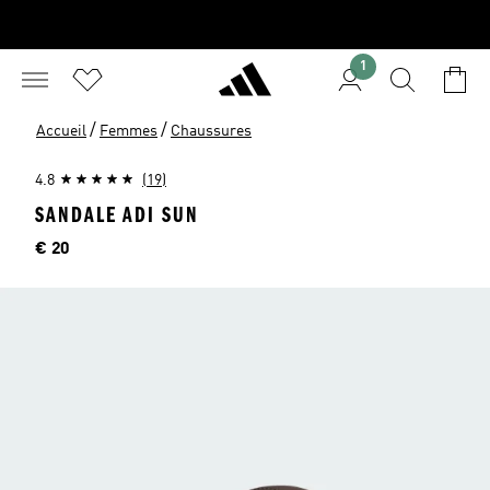
1
/
/
Accueil
Femmes
Chaussures
4.8
(19)
SANDALE ADI SUN
Price
€ 20